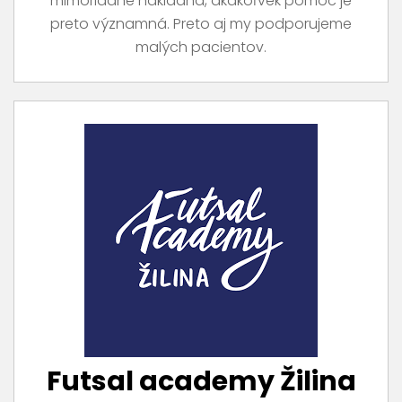
mimoriadne nákladná, akákoľvek pomoc je
preto významná. Preto aj my podporujeme
malých pacientov.
Futsal academy Žilina