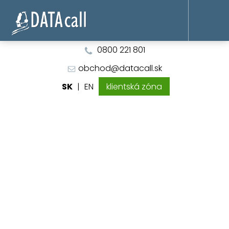
0800 221 801
obchod@datacall.sk
SK
|
EN
klientská zóna