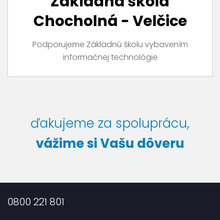
Základná škola
Chocholná - Velčice
Podporujeme Základnú školu vybavením
informačnej technológie
ďakujeme za spoluprácu,
vážime si Vašu dôveru
0800 221 801